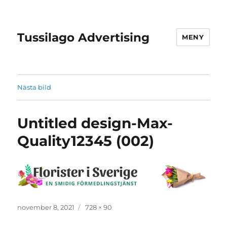
Tussilago Advertising
MENY
Nästa bild
Untitled design-Max-
Quality12345 (002)
Publicerat
Full
november 8, 2021
728 × 90
den
storlek