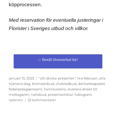
köpprocessen.
Med reservation för eventuella justeringar i
Florister i Sveriges utbud och villkor.
-> Beställ blomsterbud här!
Publicerat
Etiketter
januari 15, 2023
"att-skicka-presenter"
,
14:e februari
,
alla
den
hjärtans dag
,
blomsterbud
,
chokladbud
,
delikatesspaket
,
födelsedagspresent
,
hemleverans
,
leverans direkt till
mottagaren
,
nallebud
,
presentartiklar
,
tvålogram
,
till
Valentin
32 kommentarer
Skicka
blomsterbud,