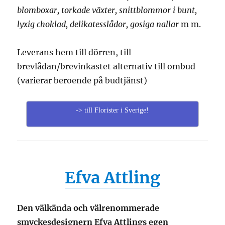
blomboxar, torkade växter, snittblommor i bunt,
lyxig choklad, delikatesslådor, gosiga nallar
m m.
Leverans hem till dörren, till
brevlådan/brevinkastet alternativ till ombud
(varierar beroende på budtjänst)
-> till Florister i Sverige!
Efva Attling
Den välkända och välrenommerade
smyckesdesignern Efva Attlings egen