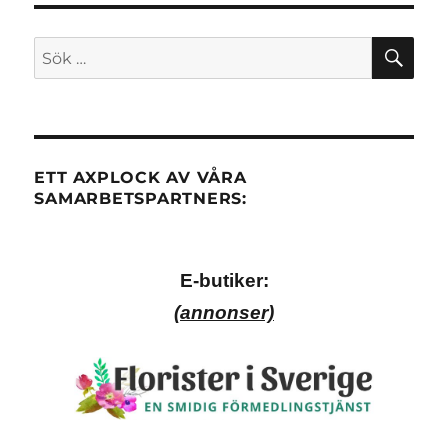
nallebud
och
chokladbud
SÖ
Sök
efter:
ETT AXPLOCK AV VÅRA
SAMARBETSPARTNERS:
E-butiker:
(annonser)